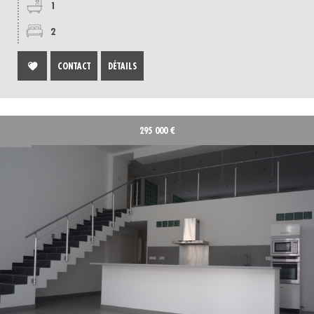
1
2
CONTACT
DÉTAILS
295 000
€