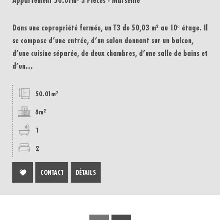
Appartement 50.01m² 3 Pièces - Marseille
Dans une copropriété fermée, un T3 de 50,03 m² au 10ᵉ étage. Il
se compose d’une entrée, d’un salon donnant sur un balcon,
d’une cuisine séparée, de deux chambres, d’une salle de bains et
d’un...
50.01m²
8m²
1
2
CONTACT
DÉTAILS