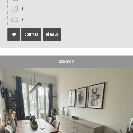
1
3
CONTACT
DÉTAILS
330 000
€