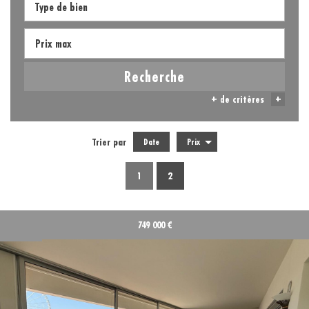
Recherche
+ de critères
+
Trier par
Date
Prix
1
2
5KM
10KM
25KM
749 000
€
Critères supplémentaires