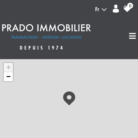
0
Fr
DEPUIS 1974
+
−