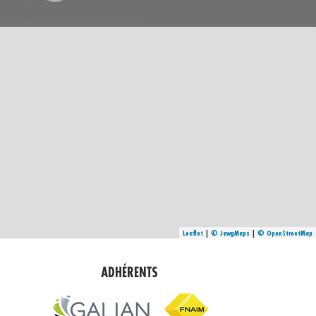
Leaflet
|
©
Jawg
Maps
|
© OpenStreetMap
ADHÉRENTS