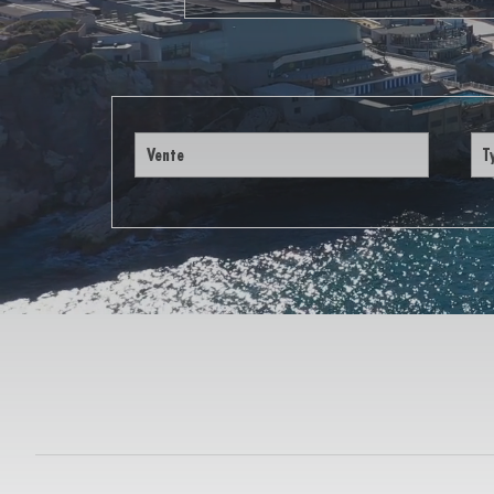
Vente
5KM
10KM
25KM
Critères supplémentaires
Piscine
Parking
Terrasse