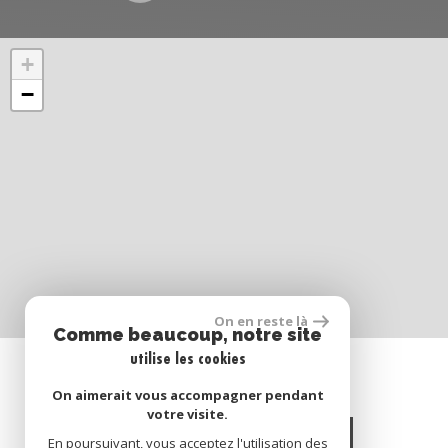
+
−
On en reste là
Comme beaucoup, notre site
utilise les cookies
SE CONNECTER
On aimerait vous accompagner pendant
votre visite.
Espace propriétaire
En poursuivant, vous acceptez l'utilisation des