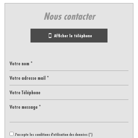
nous contacter
Leaflet
|
©
Jawg
Maps
|
© OpenStreetMap
Bar
Afficher le téléphone
Collège
École maternelle
École primaire
Lycée
Bureau de poste
statistiques
Nous n'avons pas pu déterminer de statistiques pour cette ville
%
J'accepte les conditions d'utilisation des données (*)