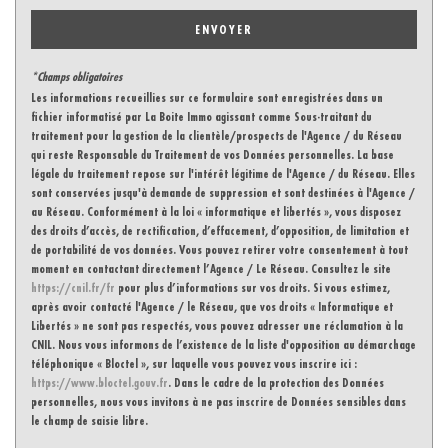
ENVOYER
*Champs obligatoires
Les informations recueillies sur ce formulaire sont enregistrées dans un
fichier informatisé par La Boite Immo agissant comme Sous-traitant du
traitement pour la gestion de la clientèle/prospects de l'Agence / du Réseau
qui reste Responsable du Traitement de vos Données personnelles. La base
légale du traitement repose sur l'intérêt légitime de l'Agence / du Réseau. Elles
sont conservées jusqu'à demande de suppression et sont destinées à l'Agence /
au Réseau. Conformément à la loi « informatique et libertés », vous disposez
des droits d’accès, de rectification, d’effacement, d’opposition, de limitation et
de portabilité de vos données. Vous pouvez retirer votre consentement à tout
moment en contactant directement l’Agence / Le Réseau. Consultez le site
https://cnil.fr/fr
pour plus d’informations sur vos droits. Si vous estimez,
après avoir contacté l'Agence / le Réseau, que vos droits « Informatique et
Libertés » ne sont pas respectés, vous pouvez adresser une réclamation à la
CNIL. Nous vous informons de l’existence de la liste d'opposition au démarchage
téléphonique « Bloctel », sur laquelle vous pouvez vous inscrire ici :
https://www.bloctel.gouv.fr
. Dans le cadre de la protection des Données
personnelles, nous vous invitons à ne pas inscrire de Données sensibles dans
le champ de saisie libre.