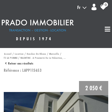
0
Fr
DEPUIS 1974
Accueil
Location
Bouches Du Rhone
Marseille
T5 LA POMME / VALENTINE - A Proximité De La Valentine, ...
Retour aux résultats
Référence : LAPP115653
2 050 €