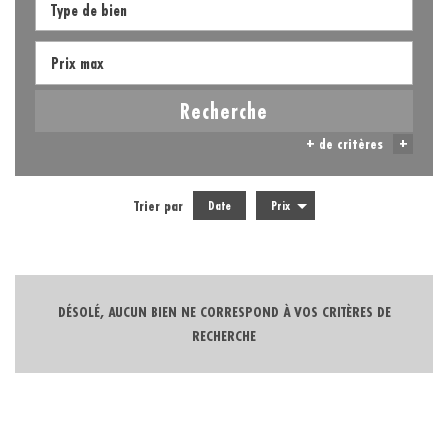
Recherche
+ de critères
+
Trier par
Date
Prix
5KM
10KM
25KM
DÉSOLÉ, AUCUN BIEN NE CORRESPOND À VOS CRITÈRES DE
RECHERCHE
Critères supplémentaires